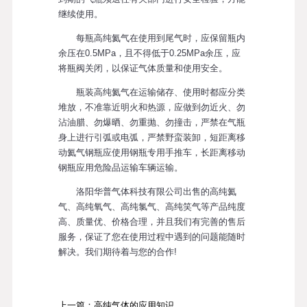
继续使用。
每瓶高纯氦气在使用到尾气时，应保留瓶内
余压在0.5MPa，且不得低于0.25MPa余压，应
将瓶阀关闭，以保证气体质量和使用安全。
瓶装高纯氦气在运输储存、使用时都应分类
堆放，不准靠近明火和热源，应做到勿近火、勿
沾油腊、勿爆晒、勿重抛、勿撞击，严禁在气瓶
身上进行引弧或电弧，严禁野蛮装卸，短距离移
动氦气钢瓶应使用钢瓶专用手推车，长距离移动
钢瓶应用危险品运输车辆运输。
洛阳华普气体科技有限公司出售的高纯氦
气、高纯氧气、高纯氯气、高纯笑气等产品纯度
高、质量优、价格合理，并且我们有完善的售后
服务，保证了您在使用过程中遇到的问题能随时
解决。我们期待着与您的合作!
上一篇：高纯气体的应用知识