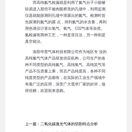
而高纯氦气检漏就是利用了氦气分子小能够
轻易进入那些不被肉眼察觉的孔缝中，利用监测
仪器就能探测到孔缝中泄露出的氦气。检测时首
先探测到氦气的露 点，得到氦气的水含量，再利
用色谱仪计算出氢气、氧气、C02气体等杂质。
氦检漏有两种工艺，一种是背压法，另一种则是
真空箱法。
洛阳华普气体科技有限公司作为地区专 业的
高纯氯气气体产品研发供应机构，公司生产的各
种不同类型的高纯氦气、高纯氧气、高纯笑气等
产品不仅质量上乘，而且产品纯度高，各种不同
纯度类型的产品都有，在实际的工业生产领域中
有着广泛的应用，深受广大需求厂家的好评，值
得信赖，欢迎前来选购。
上一篇：二氧化碳激光气体的切割特点分析